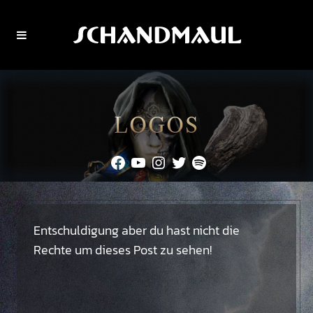
LOGOS
Facebook
YouTube
Instagram
Twitter
Spotify
Entschuldigung aber du hast nicht die
Rechte um dieses Post zu sehen!