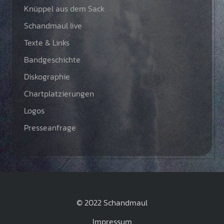
Knüppel aus dem Sack
Schandmaul live
Texte & Links
Bandgeschichte
Diskographie
Chartplatzierungen
Logos
Presseanfrage
© 2022 Schandmaul
Impressum